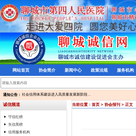
网站首页
协会简介
新闻中心
政策法规
服务机构
两部门：加强科学事业单位内部控制建设…
社会信用体系建设进入高质量发展新阶段…
通知公告：
龙舟公开赛即将开赛 聊城这些路段将实…
两部门：加强科学事业单位内部控制建设…
诚信频道
当前位置：
首页
>
协会报刊
> 正文
公 告
社会信用体系建设进入高质量发展新阶段…
最高可获5000万元基金支持！信用大数据…
龙舟公开赛即将开赛 聊城这些路段将实…
2016—2017年度诚信品牌查询
守信红榜
公 告
省政府紧急通知：群众供暖宜煤则煤、宜…
最高可获5000万元基金支持！信用大数据…
失信黑榜
关于印发2017年下半年全市“两体系一平…
2016—2017年度诚信品牌查询
信用服务机构
山东省人力资源和社会保障厅 关于印发…
省政府紧急通知：群众供暖宜煤则煤、宜…