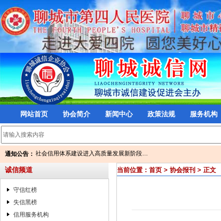
网站首页
协会简介
新闻中心
政策法规
服务机构
两部门：加强科学事业单位内部控制建设…
社会信用体系建设进入高质量发展新阶段…
通知公告：
龙舟公开赛即将开赛 聊城这些路段将实…
两部门：加强科学事业单位内部控制建设…
诚信频道
当前位置：
首页
>
协会报刊
> 正文
公 告
社会信用体系建设进入高质量发展新阶段…
最高可获5000万元基金支持！信用大数据…
龙舟公开赛即将开赛 聊城这些路段将实…
2016—2017年度诚信品牌查询
守信红榜
公 告
省政府紧急通知：群众供暖宜煤则煤、宜…
最高可获5000万元基金支持！信用大数据…
失信黑榜
关于印发2017年下半年全市“两体系一平…
2016—2017年度诚信品牌查询
信用服务机构
山东省人力资源和社会保障厅 关于印发…
省政府紧急通知：群众供暖宜煤则煤、宜…